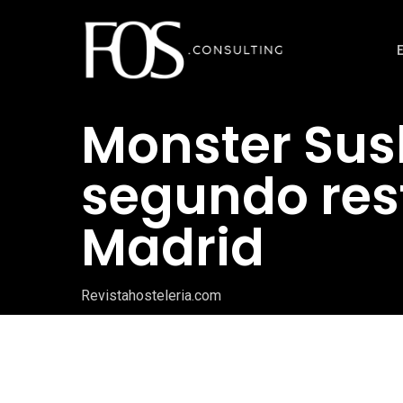
Ir
al
contenido
principal
Monster Sus
segundo res
Madrid
Revistahosteleria.com