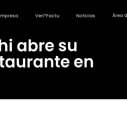
Área d
Empresa
Veri*Factu
Noticias
hi abre su
taurante en