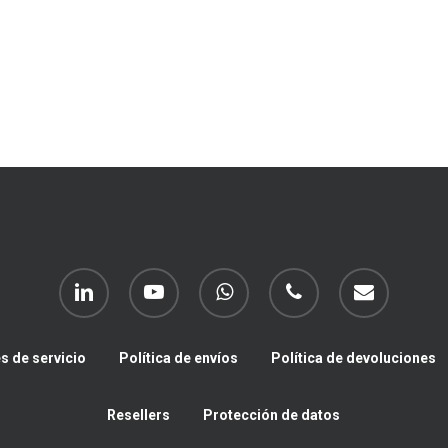
linkedin
youtube
whatsapp
phone
email
s de servicio
Política de envíos
Política de devoluciones
Resellers
Protección de datos