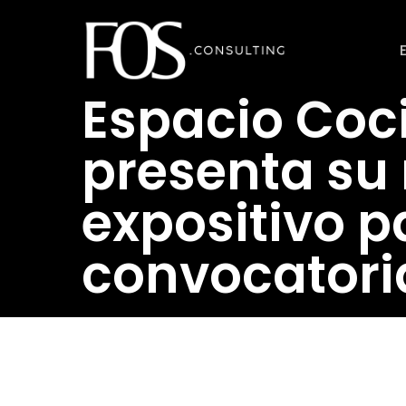
Ir
al
contenido
Espacio Coci
principal
presenta su
expositivo p
convocatori
Revistahosteleria.com