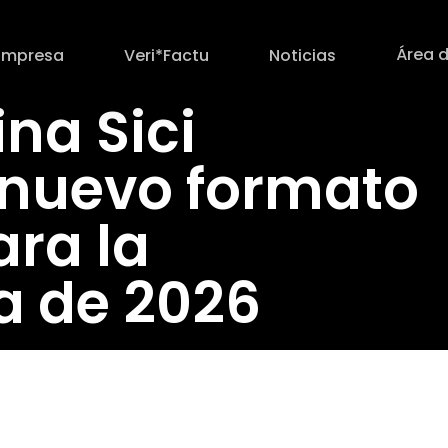
Área d
Empresa
Veri*Factu
Noticias
na Sici
 nuevo formato
ara la
a de 2026