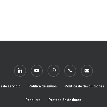
linkedin
youtube
whatsapp
phone
email
s de servicio
Política de envíos
Política de devoluciones
Resellers
Protección de datos