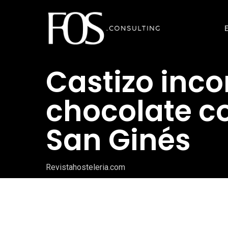
Ir
al
contenido
principal
Castizo inco
chocolate c
San Ginés
Revistahosteleria.com