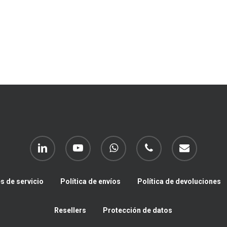
linkedin
youtube
whatsapp
phone
email
s de servicio
Política de envíos
Política de devoluciones
Resellers
Protección de datos