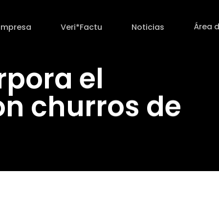
Área d
Empresa
Veri*Factu
Noticias
rpora el
on churros de