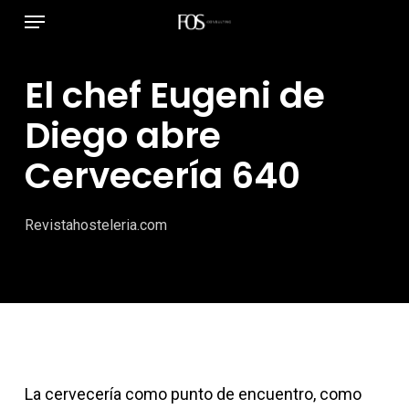
Menú
Ir
al
contenido
El chef Eugeni de
principal
Diego abre
Cervecería 640
Revistahosteleria.com
La cervecería como punto de encuentro, como