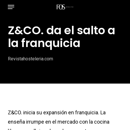
Menú
Ir
al
contenido
Z&CO. da el salto a
principal
la franquicia
Revistahosteleria.com
Z&CO. inicia su expansión en franquicia. La
enseña irrumpe en el mercado con la cocina