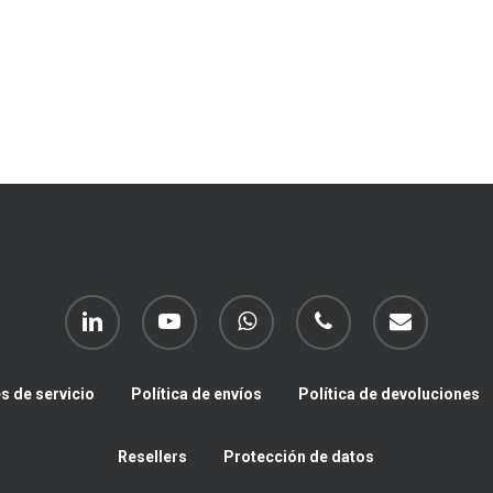
linkedin
youtube
whatsapp
phone
email
s de servicio
Política de envíos
Política de devoluciones
Resellers
Protección de datos