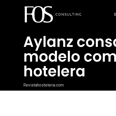
Ir
al
contenido
principal
Aylanz cons
modelo com
hotelera
Revistahosteleria.com