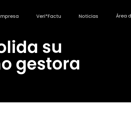
Área d
Empresa
Veri*Factu
Noticias
olida su
o gestora