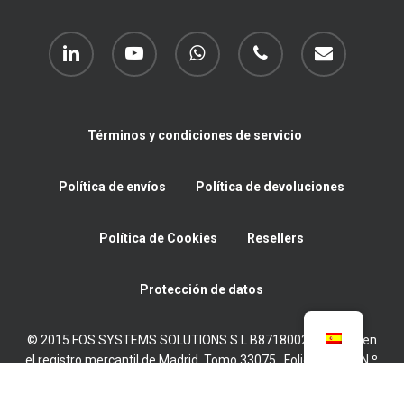
linkedin
youtube
whatsapp
phone
email
Términos y condiciones de servicio
Política de envíos
Política de devoluciones
Política de Cookies
Resellers
Protección de datos
© 2015 FOS SYSTEMS SOLUTIONS S.L B87180022 Inscrita en
el registro mercantil de Madrid, Tomo 33075 , Folio 11, Hoja N.º
M-595315