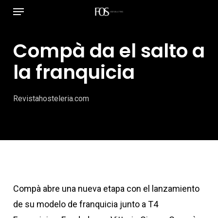
Menú
Ir
al
contenido
Compà da el salto a
principal
la franquicia
Revistahosteleria.com
Compà abre una nueva etapa con el lanzamiento
de su modelo de franquicia junto a T4