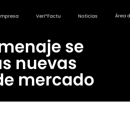
Área d
Empresa
Veri*Factu
Noticias
omenaje se
as nuevas
de mercado