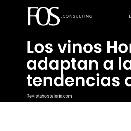
Ir
al
contenido
principal
Los vinos H
adaptan a l
tendencias 
Revistahosteleria.com