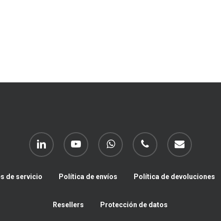
linkedin
youtube
whatsapp
phone
email
s de servicio
Política de envíos
Política de devoluciones
Resellers
Protección de datos