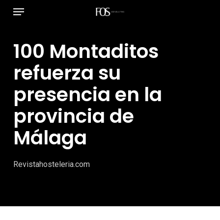
Menú
Ir
al
contenido
100 Montaditos
principal
refuerza su
presencia en la
provincia de
Málaga
Revistahosteleria.com