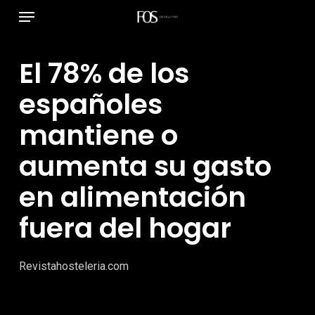
Menú
Ir
al
contenido
El 78% de los
principal
españoles
mantiene o
aumenta su gasto
en alimentación
fuera del hogar
Revistahosteleria.com