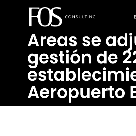
Ir
al
contenido
Areas se adj
principal
gestión de 
establecimie
Aeropuerto E
Revistahosteleria.com