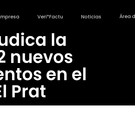
Área d
Empresa
Veri*Factu
Noticias
udica la
22 nuevos
ntos en el
l Prat