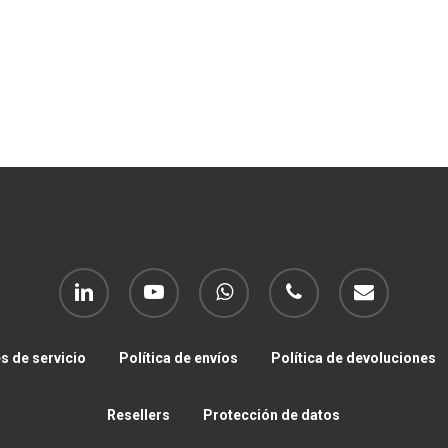
linkedin
youtube
whatsapp
phone
email
s de servicio
Política de envíos
Política de devoluciones
Resellers
Protección de datos