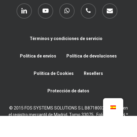
linkedin
youtube
whatsapp
phone
email
Términos y condiciones de servicio
Política de envíos
Política de devoluciones
Política de Cookies
Resellers
Protección de datos
© 2015 FOS SYSTEMS SOLUTIONS S.L B87180022 Inscrita en
el registro mercantil de Madrid, Tomo 33075 , Folio 11, Hoja N.º
M-595315