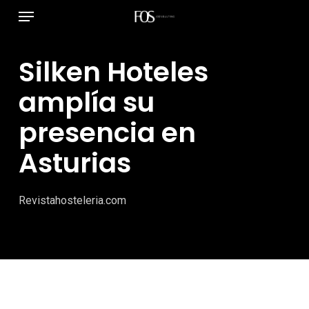
Menú
Ir
al
contenido
Silken Hoteles
principal
amplía su
presencia en
Asturias
Revistahosteleria.com