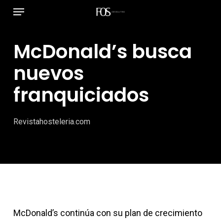
Menú
Ir
al
contenido
McDonald’s busca
principal
nuevos
franquiciados
Revistahosteleria.com
McDonald’s continúa con su plan de crecimiento