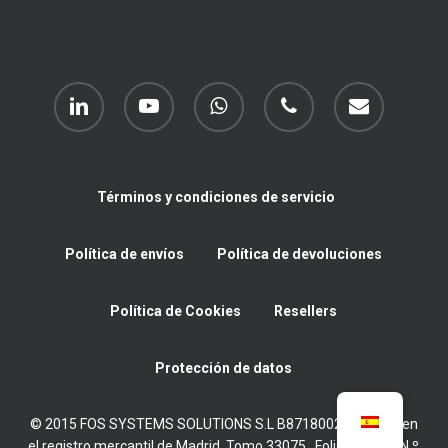
linkedin
youtube
whatsapp
phone
email
Términos y condiciones de servicio
Política de envíos
Política de devoluciones
Política de Cookies
Resellers
Protección de datos
© 2015 FOS SYSTEMS SOLUTIONS S.L B87180022 Inscrita en
el registro mercantil de Madrid, Tomo 33075 , Folio 11, Hoja N.º