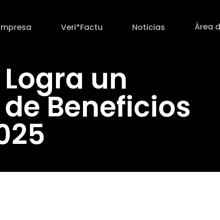
Área d
Empresa
Veri*Factu
Noticias
 Logra un
 de Beneficios
2025