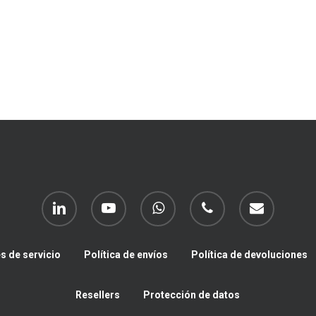
linkedin
youtube
whatsapp
phone
email
s de servicio
Política de envíos
Política de devoluciones
Resellers
Protección de datos