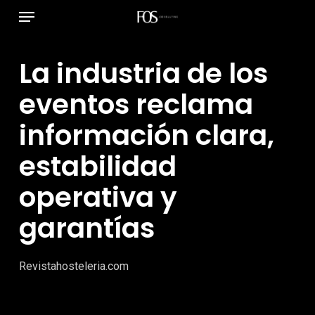
Menú
Ir
al
contenido
La industria de los
principal
eventos reclama
información clara,
estabilidad
operativa y
garantías
Revistahosteleria.com