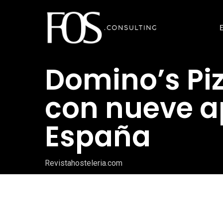
Ir
al
contenido
principal
Domino’s Piz
con nueve a
España
Revistahosteleria.com