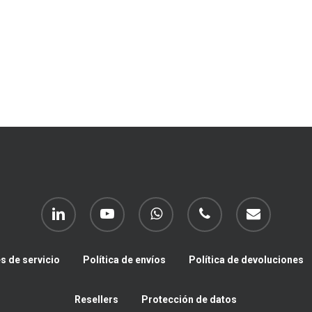
linkedin
youtube
whatsapp
phone
email
s de servicio
Política de envíos
Política de devoluciones
Resellers
Protección de datos