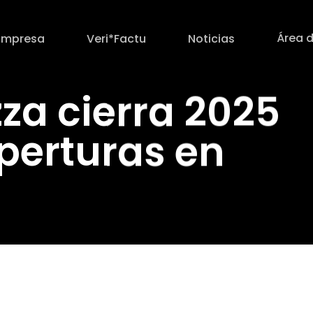
Área d
Empresa
Veri*Factu
Noticias
za cierra 2025
perturas en