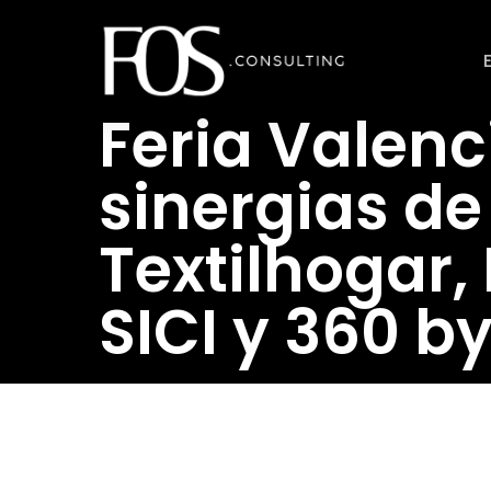
Ir
al
contenido
Feria Valenc
principal
sinergias de
Textilhogar,
SICI y 360 
Revistahosteleria.com