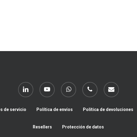
linkedin
youtube
whatsapp
phone
email
s de servicio
Política de envíos
Política de devoluciones
Resellers
Protección de datos