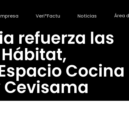
Área d
Empresa
Veri*Factu
Noticias
ia refuerza las
 Hábitat,
 Espacio Cocina
by Cevisama