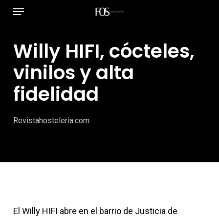
Menú
Ir
al
contenido
Willy HIFI, cócteles,
principal
vinilos y alta
fidelidad
Revistahosteleria.com
El Willy HIFI abre en el barrio de Justicia de