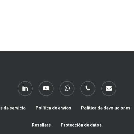
linkedin
youtube
whatsapp
phone
email
s de servicio
Política de envíos
Política de devoluciones
Resellers
Protección de datos