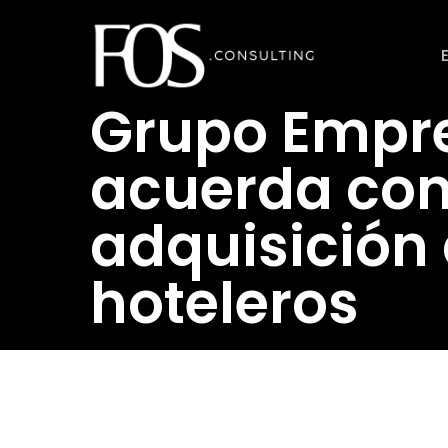
Ir
al
contenido
Grupo Empr
principal
acuerda con
adquisición 
hoteleros
Revistahosteleria.com