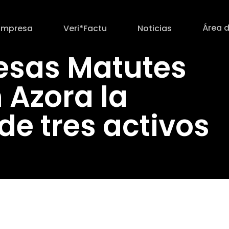
Área d
Empresa
Veri*Factu
Noticias
esas Matutes
 Azora la
de tres activos