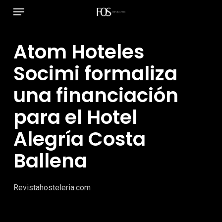
Menú
Ir
al
contenido
Atom Hoteles
principal
Socimi formaliza
una financiación
para el Hotel
Alegría Costa
Ballena
Revistahosteleria.com