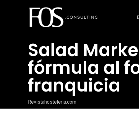
Ir
al
contenido
principal
Salad Market
fórmula al 
franquicia
Revistahosteleria.com