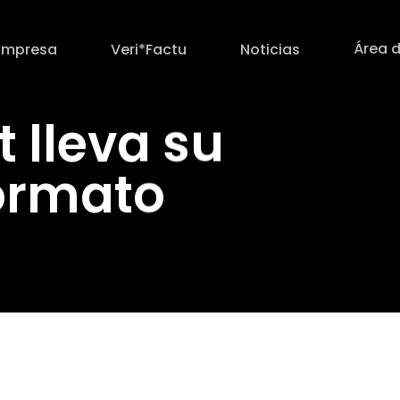
Área d
Empresa
Veri*Factu
Noticias
 lleva su
formato