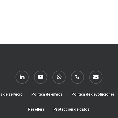
linkedin
youtube
whatsapp
phone
email
s de servicio
Política de envíos
Política de devoluciones
Resellers
Protección de datos