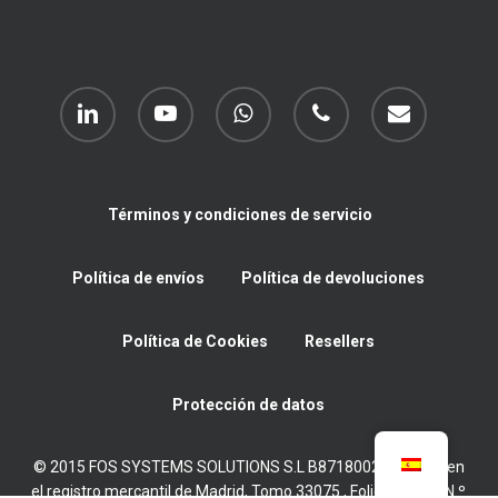
linkedin
youtube
whatsapp
phone
email
Términos y condiciones de servicio
Política de envíos
Política de devoluciones
Política de Cookies
Resellers
Protección de datos
© 2015 FOS SYSTEMS SOLUTIONS S.L B87180022 Inscrita en
el registro mercantil de Madrid, Tomo 33075 , Folio 11, Hoja N.º