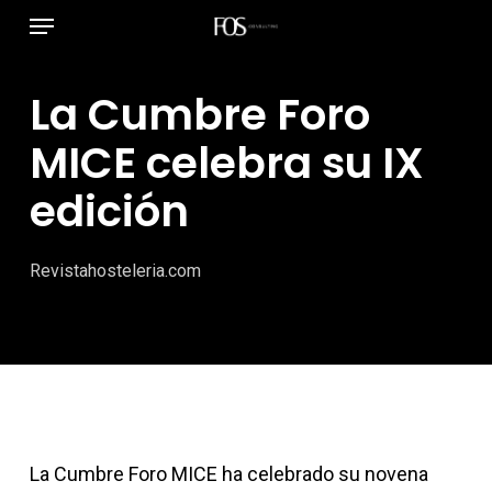
Menú
Ir
al
contenido
La Cumbre Foro
principal
MICE celebra su IX
edición
Revistahosteleria.com
La Cumbre Foro MICE ha celebrado su novena