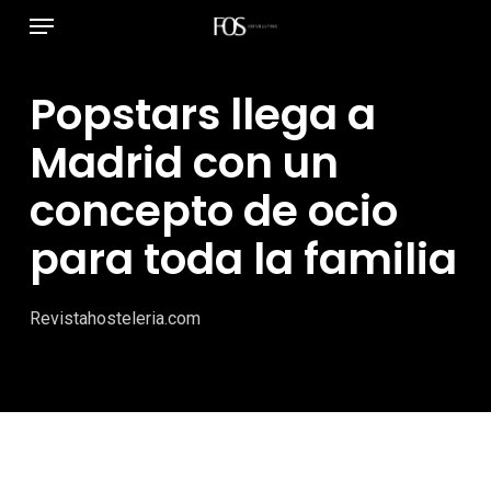
Menú
Ir
al
contenido
Popstars llega a
principal
Madrid con un
concepto de ocio
para toda la familia
Revistahosteleria.com