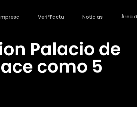
Área d
Empresa
Veri*Factu
Noticias
tion Palacio de
nace como 5