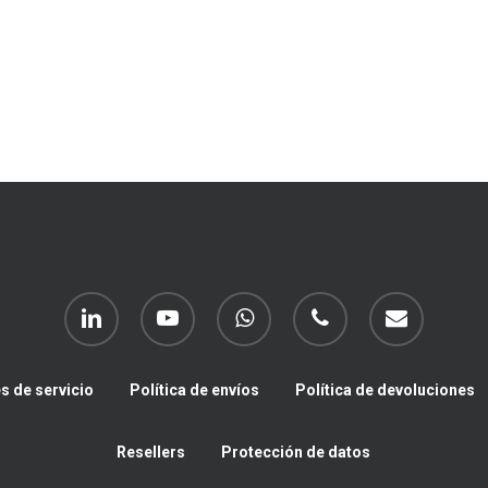
linkedin
youtube
whatsapp
phone
email
s de servicio
Política de envíos
Política de devoluciones
Resellers
Protección de datos