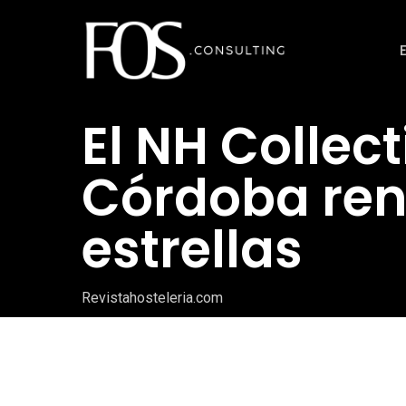
Ir
al
contenido
principal
El NH Collec
Córdoba re
estrellas
Revistahosteleria.com