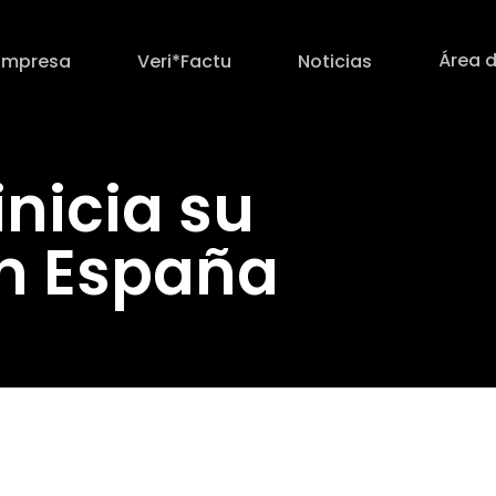
Área d
Empresa
Veri*Factu
Noticias
inicia su
n España