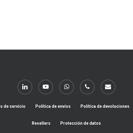
linkedin
youtube
whatsapp
phone
email
s de servicio
Política de envíos
Política de devoluciones
Resellers
Protección de datos