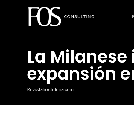
Ir
al
contenido
principal
La Milanese 
expansión e
Revistahosteleria.com