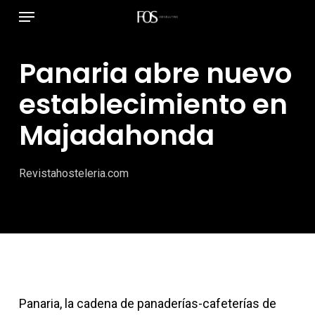
Menú
Ir
al
contenido
Panaria abre nuevo
principal
establecimiento en
Majadahonda
Revistahosteleria.com
Panaria, la cadena de panaderías-cafeterías de