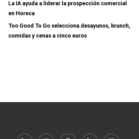
La IA ayuda a liderar la prospección comercial
en Horeca
Too Good To Go selecciona desayunos, brunch,
comidas y cenas a cinco euros
linkedin
youtube
whatsapp
phone
email