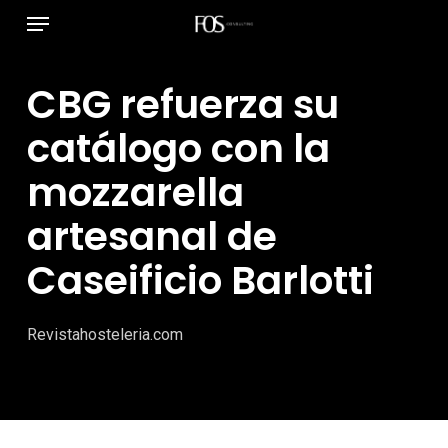
Menú
Ir
al
contenido
CBG refuerza su
principal
catálogo con la
mozzarella
artesanal de
Caseificio Barlotti
Revistahosteleria.com