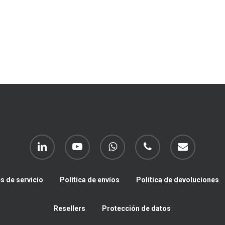
linkedin
youtube
whatsapp
phone
email
s de servicio
Política de envíos
Política de devoluciones
Resellers
Protección de datos