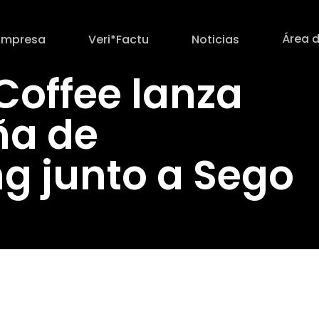
Área d
Empresa
Veri*Factu
Noticias
Coffee lanza
a de
g junto a Sego