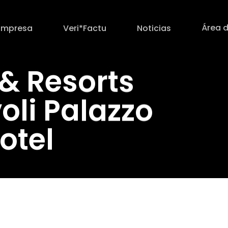
Área d
Empresa
Veri*Factu
Noticias
 & Resorts
oli Palazzo
otel