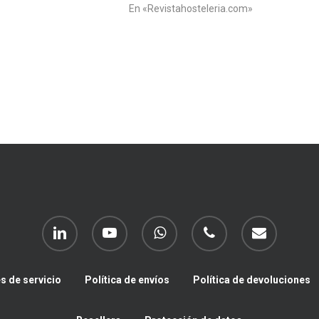
En «Revistahosteleria.com»
linkedin
youtube
whatsapp
phone
email
s de servicio
Política de envíos
Política de devoluciones