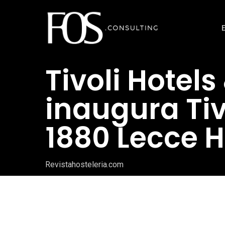
Ir
al
contenido
principal
Tivoli Hotels
inaugura Tiv
1880 Lecce H
Revistahosteleria.com