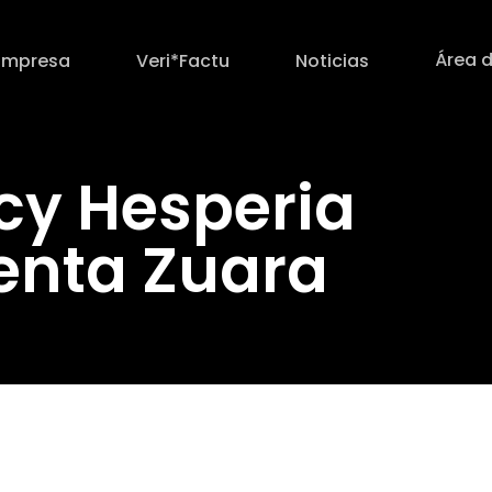
Área d
Empresa
Veri*Factu
Noticias
cy Hesperia
enta Zuara