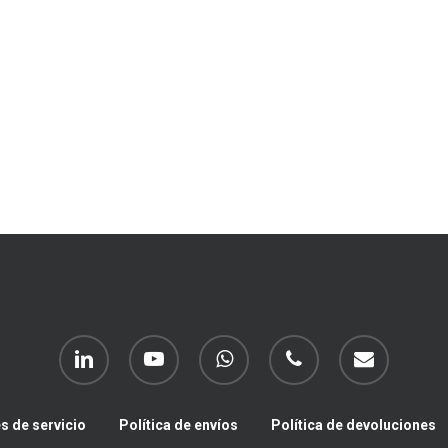
linkedin
youtube
whatsapp
phone
email
s de servicio
Política de envíos
Política de devoluciones