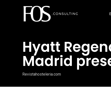
Ir
al
contenido
principal
Hyatt Regen
Madrid pres
Revistahosteleria.com