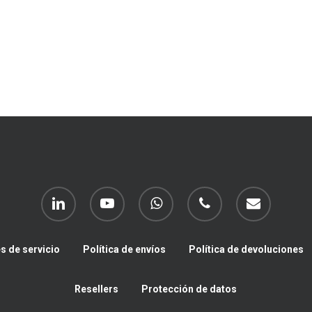
linkedin
youtube
whatsapp
phone
email
s de servicio
Política de envíos
Política de devoluciones
Resellers
Protección de datos