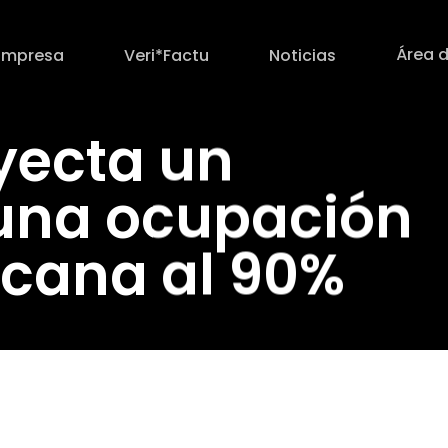
Área d
Empresa
Veri*Factu
Noticias
yecta un
una ocupación
rcana al 90%