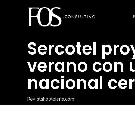
Ir
al
contenido
principal
Sercotel pro
verano con 
nacional ce
Revistahosteleria.com